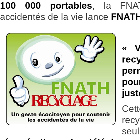
100 000 portables
, la FNAT
accidentés de la vie lance
FNATH
« V
rec
per
pou
just
Ce
re
s