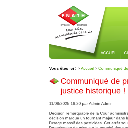
ACCUEIL
G
Vous êtes ici :
>
Accueil
>
Communiqué de pr
Communiqué de pre
justice historique !
11/09/2025 16:20 par Admin Admin
Décision remarquable de la Cour administrati
décision marque un tournant majeur dans l
l’usage massif des pesticides. Cet arrêt soul
l’autorisation de mise sur le marché des pr