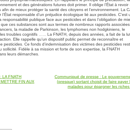
onnement et des générations futures doit primer. Il oblige l’État à revoir
afin de mieux protéger la santé des citoyens et l’environnement. La 
ir l’État responsable d’un préjudice écologique lié aux pesticides. C’est
responsabilité publique face aux pesticides et dans l’obligation de mi
pelé que ces substances sont aux termes de nombreux rapports associées
ancers, la maladie de Parkinson, les lymphomes non hodgkiniens, le
les troubles cognitifs …... La FNATH, depuis des années, a fait de la lu
ction. Elle rappelle qu’un dispositif public permet de reconnaître et
de pesticides. Ce fonds d’indemnisation des victimes des pesticides res
ollicité. Fidèle à sa mission et forte de son expertise, la FNATH
dans leurs démarches.
 : LA FNATH
Communiqué de presse : Le gouvernem
 METTRE FIN AUX
(presque) sortant choisit de faire payer 
malades pour épargner les riche